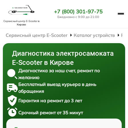
+7 (800) 301-97-75
Ежедневно с 9:00 до 21:00
Сервисный центр E-Scooter
в
Кирове
Сервисный центр E-Scooter
Каталог устройств
Ре
Диагностика электросамоката
E-Scooter в Кирове
Диагностика за наш счет, ремонт по
желанию
Бесплатный выезд курьера в день
обращения
Гарантия на ремонт до 3 лет
Срочный ремонт от 35 минут